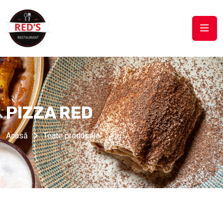
PIZZA RED
Acasă
Toate produsele